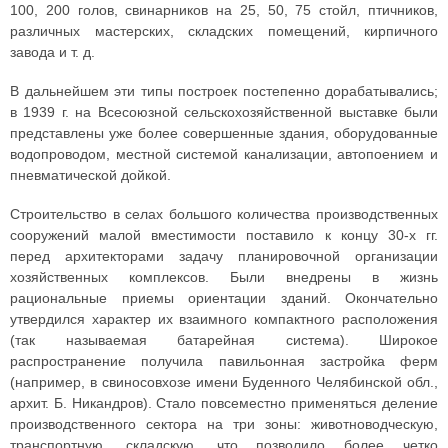
100, 200 голов, свинарников на 25, 50, 75 стойл, птичников,
различных мастерских, складских помещений, кирпичного
завода и т. д.
В дальнейшем эти типы построек постепенно дорабатывались;
в 1939 г. на Всесоюзной сельскохозяйственной выставке были
представлены уже более совершенные здания, оборудованные
водопроводом, местной системой канализации, автопоением и
пневматической дойкой.
Строительство в селах большого количества производственных
сооружений малой вместимости поставило к концу 30-х гг.
перед архитекторами задачу планировочной организации
хозяйственных комплексов. Были внедрены в жизнь
рациональные приемы ориентации зданий. Окончательно
утвердился характер их взаимного компактного расположения
(так называемая батарейная система). Широкое
распространение получила павильонная застройка ферм
(например, в свиносовхозе имени Буденного Челябинской обл.,
архит. Б. Никандров). Стало повсеместно применяться деление
производственного сектора на три зоны: животноводческую,
транспортную, складскую, что позволило более четко