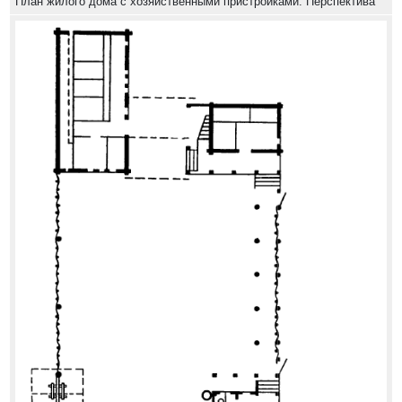
План жилого дома с хозяйственными пристройками. Перспектива