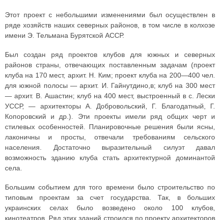
Этот проект с небольшими изменениями был осуществлен в
ряде хозяйств наших северных районов, в том числе в колхозе
имени Э. Тельмана Бурятской АССР.
Был создан ряд проектов клубов для южных и северных
районов страны, отвечающих поставленным задачам (проект
клуба на 170 мест, архит. Н. Ким; проект клуба на 200—400 чел.
для южной полосы — архит. И. Гайнутдино,в; клуб на 300 мест
— архит. В. Ашастин; клуб на 400 мест, выстроенный в с. Лески
УССР, — архитекторы А. Добровольский, Г. Благодатный, Г.
Копоровский и др.). Эти проекты имели ряд общих черт и
стилевых особенностей. Планировочные решения были ясны,
лаконичны и просты, отвечали требованиям сельского
населения. Достаточно выразительный силуэт давал
возможность зданию клуба стать архитектурной доминантой
села.
Большим событием для того времени было строительство по
типовым проектам за счет государства. Так, в больших
украинских селах было возведено около 100 клубов,
кинотеатров. Ряд этих зданий строился по проекту архитекторов