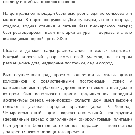
околицу и огибала поселок с севера.
На центральной площади были выстроены здание сельсовета и
магазины. В парке сооружены Дом культуры, летняя эстрада,
стадион, водная станция и летняя база пионерского лагеря;
был реставрирован памятник архитектуры — церковь в стиле
классицизма первой трети XIX в.
Школы и детские сады располагались в жилых кварталах.
Каждый колхозный двор имел свой участок, на котором
размещались дом, надворные постройки, сад и огород.
Был осуществлен ряд проектов одноэтажных жилых домов
колхозников с хозяйственными постройками. Успех у
колхозников имел рубленый деревянный пятикомнатный дом, в
котором был использован прием традиционной народной
архитектуры севера Черниговской области. Дом имел высокий
подклет и угловое парадное крыльцо (архит. К. Лопяло).
Четырехкомнатный дом каркасно-панельной конструкции
(деревянный каркас с заполнением фибролитовыми плитами)
был украшен большой остекленной террасой — новшеством
для крестьянского жилища того времени.