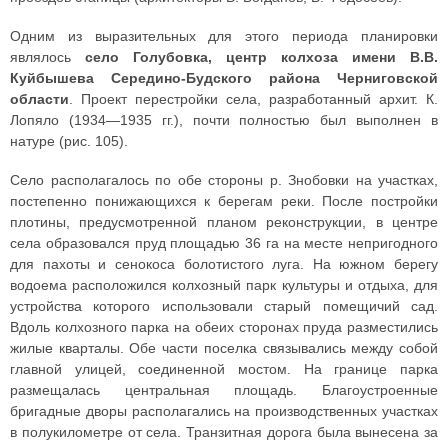
Одним из выразительных для этого периода планировки
являлось
село Голубовка, центр колхоза имени В.В.
Куйбышева Середино-Будского района Черниговской
области
. Проект перестройки села, разработанный архит. К.
Лопяло (1934—1935 гг.), почти полностью был выполнен в
натуре (рис. 105).
Село располагалось по обе стороны р. Знобовки на участках,
постепенно понижающихся к берегам реки. После постройки
плотины, предусмотренной планом реконструкции, в центре
села образовался пруд площадью 36 га на месте непригодного
для пахоты и сенокоса болотистого луга. На южном берегу
водоема расположился колхозный парк культуры и отдыха, для
устройства которого использовали старый помещичий сад.
Вдоль колхозного парка на обеих сторонах пруда разместились
жилые кварталы. Обе части поселка связывались между собой
главной улицей, соединенной мостом. На границе парка
размещалась центральная площадь. Благоустроенные
бригадные дворы располагались на производственных участках
в полукилометре от села. Транзитная дорога была вынесена за