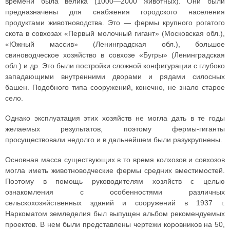
времени была велика (1000—2000 животных). Они были
предназначены для снабжения городского населения
продуктами животноводства. Это — фермы крупного рогатого
скота в совхозах «Первый молочный гигант» (Московская обл.),
«Южный массив» (Ленинградская обл.), большое
свиноводческое хозяйство в совхозе «Бугры» (Ленинградская
обл.) и др. Это были постройки сложной конфигурации с глубоко
западающими внутренними дворами и рядами силосных
башен. Подобного типа сооружений, конечно, не знало старое
село.
Однако эксплуатация этих хозяйств не могла дать в те годы
желаемых результатов, поэтому фермы-гиганты
просуществовали недолго и в дальнейшем были разукрупнены.
Основная масса существующих в то время колхозов и совхозов
могла иметь животноводческие фермы средних вместимостей.
Поэтому в помощь руководителям хозяйств с целью
ознакомления с особенностями различных
сельскохозяйственных зданий и сооружений в 1937 г.
Наркоматом земледелия был выпущен альбом рекомендуемых
проектов. В нем были представлены чертежи коровников на 50,