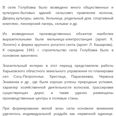
В селе Голубовка было возведено много общественных и
культурно-бытовых зданий: сельсовет, правление колхоза,
Дворец культуры, школа, больница, родильный дом, спортивный
комплекс, пионерский лагерь, сельмаг и др.
Из возведенных производственных объектов наиболее
выразительными были мельница-электростанция (архит. К.
Лопяло) и ферма крупного рогатого скота (архит. Л. Кашарова).
К середине 1941 г. строительство села Голубовка было в
основном закончено.
Значительный интерес в этот период представляли работы
Харьковского областного земельного управления по планировке
сел Сось-Петрополье, Хрестица, Параскеевка, Червона
Знаменка и др., где были хорошо учтены природные условия,
характер хозяйственной деятельности колхозов, трассировки
существующих дорог, а также удачно размещены
производственные центры и полевые станы.
При формировании жилой зоны села основное внимание
уделялось индивидуальной усадьбе как первичной единице.