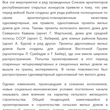
Все эти мероприятия и ряд проведенных Союзом архитекторов
республиканских открытых конкурсов привели к тому, что уже
перед войной были созданы для ряда районов полноценные по
своим архитектурно-планировочным качествам
одноквартирные, как правило, одноэтажные проекты жилых
домов для села. Таковы проекты колхозного жилого дома для
Северного Кавказа (архит. Г. Мартынов), дома для средней
полосы СССР (архит. С. Кибирев), для южных районов Крыма
(архит. А. Буров) и ряд других. Проекты двухэтажных жилых
домов были созданы для районов Восточной Грузии
(архитекторы Л. Сумбадзе и Т. Бейер), где они имели широкое
распространение. Попытка проектирования в этот период
спаренных четырехквартирных и секционных жилых домов не
вышла из границ эксперимента. В селах повсеместно был
распространен одноквартирный одноэтажный тип жилого дома.
Однако изменения, происшедшие в сознании колхозников,
новые социально-экономические условия постепенно начали
оказывать свое влияние на характер сельского жилищного
строительства. Общей тенденцией, наметившейся в
проектировании и строительстве сельских жилых домов в
довоенный период, можно считать увеличение количества