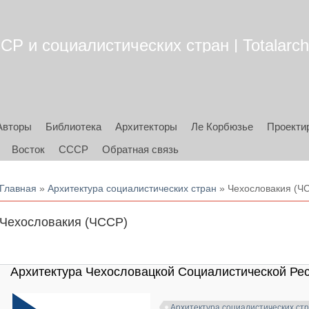
Р и социалистических стран | Totalarch
Авторы
Библиотека
Архитекторы
Ле Корбюзье
Проекти
Восток
СССР
Обратная связь
Вы здесь
Главная
»
Архитектура социалистических стран
» Чехословакия (Ч
Чехословакия (ЧССР)
Архитектура Чехословацкой Социалистической Респу
Архитектура социалистических ст