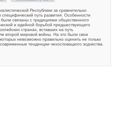
иалистической Республики за сравнительно
и специфический путь развития. Особенности
 были связаны с традициями общественного
ической и идейной борьбой предшествующего
ропейских странах, вставших на путь
ле второй мировой войны. На это были свои
 которых невозможно правильно оценить не только
 современные тенденции чехословацкого зодчества.
ублики. 1940-е - середина 70-х гг.