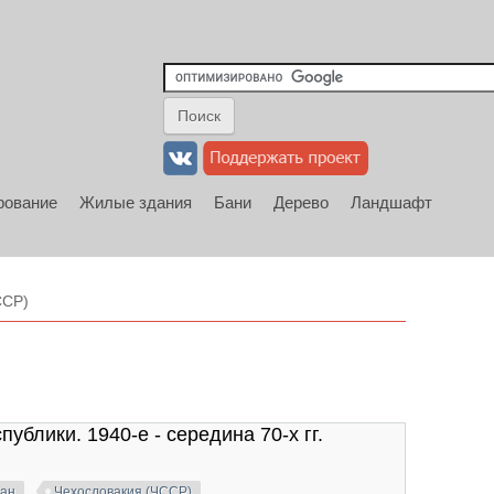
рование
Жилые здания
Бани
Дерево
Ландшафт
ССР)
блики. 1940-е - середина 70-х гг.
ран
Чехословакия (ЧССР)